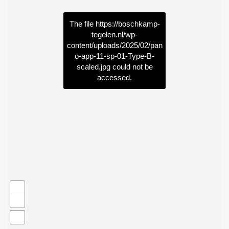
The file
https://boschkamp-
tegelen.nl/wp-
content/uploads/2025/02/pan
o-app-11-sp-01-Type-B-
scaled.jpg
could not be
accessed.