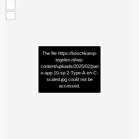
The file
https://boschkamp-
tegelen.nl/wp-
content/uploads/2025/02/pan
o-app-10-sp-2-Type-A-en-C-
scaled.jpg
could not be
accessed.