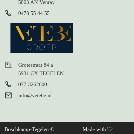
5803 AN Venray
0478 55 44 55
Grotestraat 84 a
5931 CX TEGELEN
077-3262600
info@vetebe.nl
Boschkamp-Tegelen ©
Made with