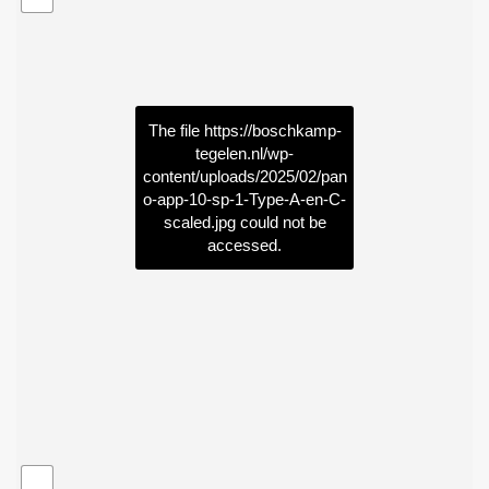
The file
https://boschkamp-
tegelen.nl/wp-
content/uploads/2025/02/pan
o-app-10-sp-1-Type-A-en-C-
scaled.jpg
could not be
accessed.