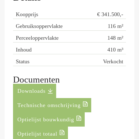
Koopprijs
€ 341.500,-
Gebruiksoppervlakte
116
m²
Perceeloppervlakte
148
m²
Inhoud
410
m³
Status
Verkocht
Documenten
Downloads
Technische omschrijving
Optielijst bouwkundig
Optielijst totaal