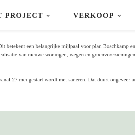
en Bouwmij Janssen allebei de handtekening gezet onder de r
ningen die gebouwd worden in de tweede fase. Dat zijn 30 
T PROJECT
VERKOOP
ntwikkelaar.
Dit betekent een belangrijke mijlpaal voor plan Boschkamp 
 realisatie van nieuwe woningen, wegen en groenvoorzieningen
 vanaf 27 mei gestart wordt met saneren. Dat duurt ongeveer 