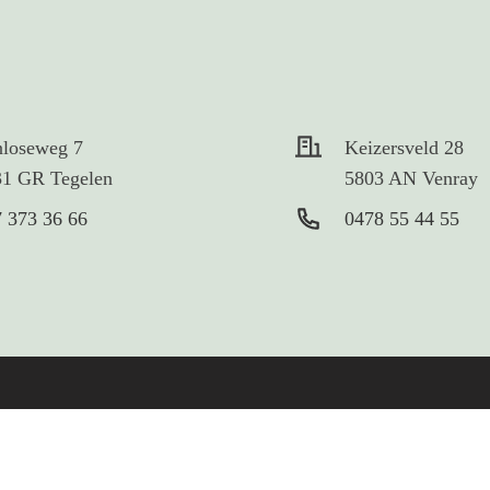
nloseweg 7
Keizersveld 28
31 GR Tegelen
5803 AN Venray
 373 36 66
0478 55 44 55