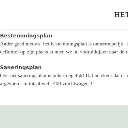
Weer een stap dichter bij de bouw! Vandaag hebben Antares 
Daarnaast hebben de partijen afspraken gemaakt over de wo
HE
appartementen. Bouwmij Janssen is voor deze woningen de o
𝗕𝗲𝘀𝘁𝗲𝗺𝗺𝗶𝗻𝗴𝘀𝗽𝗹𝗮𝗻
Ander goed nieuws: het bestemmingsplan is onherroepelijk! 
definitief op zijn plaats kunnen we nu vooruitkijken naar de
𝗦𝗮𝗻𝗲𝗿𝗶𝗻𝗴𝘀𝗽𝗹𝗮𝗻
Ook het saneringsplan is onherroepelijk! Dat betekent dat er
afgevoerd: in totaal wel 1400 vrachtwagens!