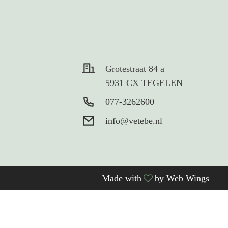
Grotestraat 84 a
5931 CX TEGELEN
077-3262600
info@vetebe.nl
Made with
by Web Wings