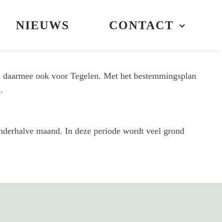
ealisatieovereenkomst voor de huur- en koopwoningen.
woningen, waarvan 16 grondgebonden woningen en 14
NIEUWS
CONTACT
en daarmee ook voor Tegelen. Met het bestemmingsplan
.
anderhalve maand. In deze periode wordt veel grond