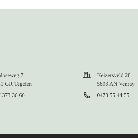
nloseweg 7
Keizersveld 28
31 GR Tegelen
5803 AN Venray
 373 36 66
0478 55 44 55