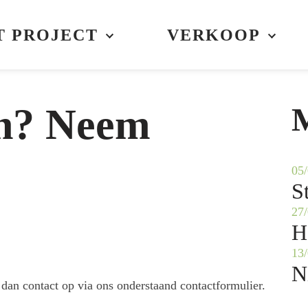
T PROJECT
VERKOOP
en? Neem
M
05
S
27
H
13
N
 dan contact op via ons onderstaand contactformulier.