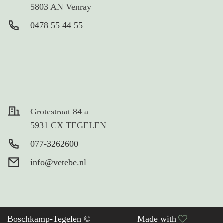
5803 AN Venray
0478 55 44 55
Grotestraat 84 a
5931 CX TEGELEN
077-3262600
info@vetebe.nl
Boschkamp-Tegelen ©
Made with