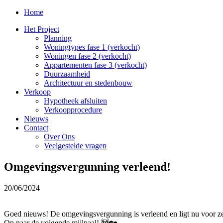
Home
Het Project
Planning
Woningtypes fase 1 (verkocht)
Woningen fase 2 (verkocht)
Appartementen fase 3 (verkocht)
Duurzaamheid
Architectuur en stedenbouw
Verkoop
Hypotheek afsluiten
Verkoopprocedure
Nieuws
Contact
Over Ons
Veelgestelde vragen
Omgevingsvergunning verleend!
20/06/2024
Goed nieuws! De omgevingsvergunning is verleend en ligt nu voor ze
Op naar de volgende mijlpaal! 🚧🏡