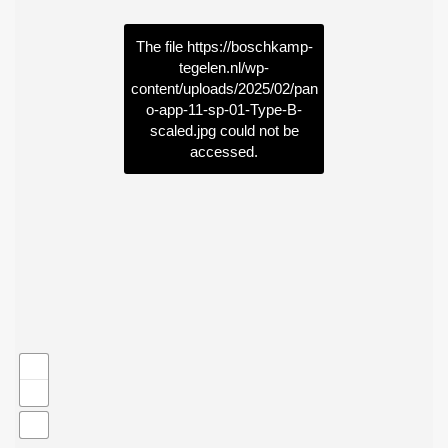
The file
https://boschkamp-
tegelen.nl/wp-
content/uploads/2025/02/pan
o-app-11-sp-01-Type-B-
scaled.jpg
could not be
accessed.